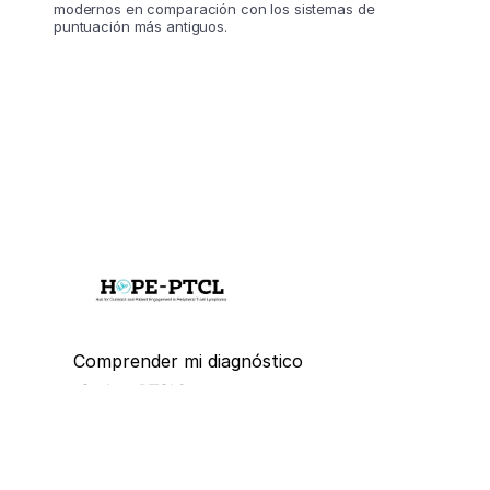
modernos en comparación con los sistemas de
puntuación más antiguos.
El PIRT no permite realizar 
pronósticos personalizados y, 
por lo tanto, debe interpretarse 
con precaución bajo la 
supervisión de un profesional 
de la salud calificado.
Comprender mi diagnóstico
¿Qué es PTCL?
Subtipos de PTCL
Síntomas de PTCL