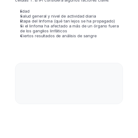
células T. El IPI considera algunos factores clave:
Edad
Salud general y nivel de actividad diaria
Etapa del linfoma (qué tan lejos se ha propagado)
Si el linfoma ha afectado a más de un órgano fuera
de los ganglios linfáticos
Ciertos resultados de análisis de sangre
Calcula tu IPI aquí
Estime su grupo de riesgo PIRT personalizado 
según la edad, el estado funcional, 
los resultados de sangre y las características de 
la enfermedad.